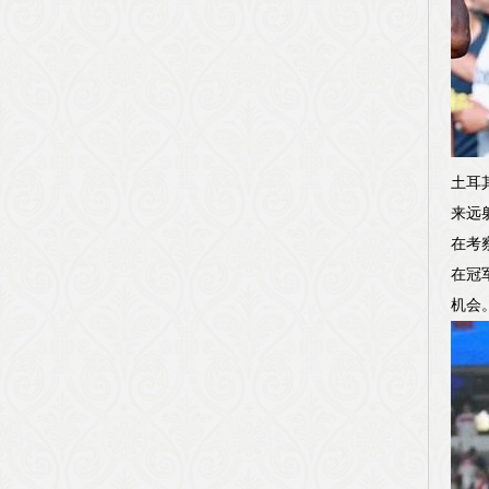
土耳
来远
在考
在冠
机会