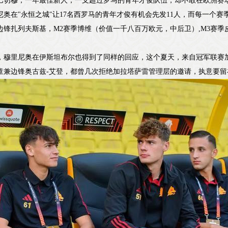
巴切穆，一年最佳新人，一支超过罗马的青年才俊队伍，却不敢在欧洲赛
尼奥在"永恒之城"让17名西罗马的青年才俊有机会先发11人，而每一个赛
边锋扎列夫斯基，M2赛季博维（价值一千八百万欧元，中后卫）,M3赛
。
，穆里尼奥在伊斯坦布尔也得到了同样的回应，这个夏天，来自冠军联赛加
童兼边锋奥古兹-艾登，都曾几次拒绝加拉塔萨雷管理层的邀请，执意要留