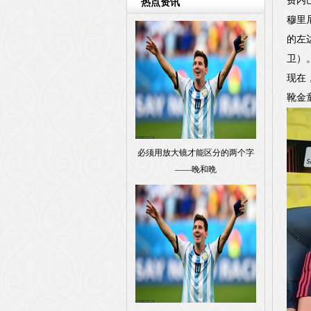
费内
热点资讯
穆里
的左
卫）
现在
靴金
必须用放大镜才能区分的两个字
——晚和晩