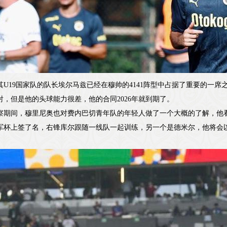
其U19国家队的队长埃尔马兹已经在穆帅的4141阵型中占据了重要的一
射，但是他的头球能力很差，他的合同2026年就到期了。
察期间，穆里尼奥也对费内巴切青年队的年轻人做了一个大概的了解，他
军杯上签了名，右锋库尔跟随一线队一起训练，另一个是德米尔，他将会
。