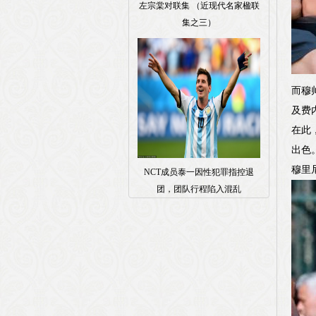
左宗棠对联集 （近现代名家楹联
集之三）
而穆
及费
在此
出色
穆里
NCT成员泰一因性犯罪指控退
团，团队行程陷入混乱