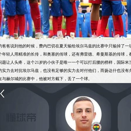
的爸爸说到他的时候，费内巴切在夏天输给埃尔马兹的比赛中只输掉了一场
个年轻人用精准的长传，和奥塞的传球，还有弗雷德、希曼斯基的传球，
问题让人头疼，这个21岁的小伙子是唯一一个可以打后腰的榜样，国际米
的实力去对抗埃尔马兹，也没有足够的实力去对付他们，而扬达什也没有
在与赫尔城的比赛中，他被对方截下，丢了一个球。