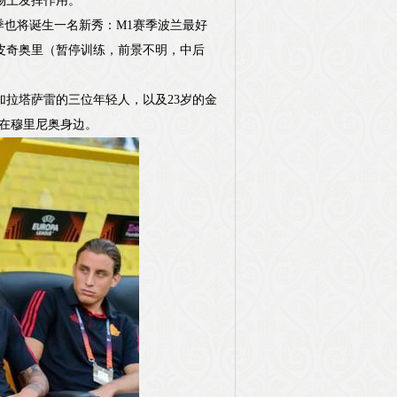
场上发挥作用。
季也将诞生一名新秀：M1赛季波兰最好
季皮奇奥里（暂停训练，前景不明，中后
拉塔萨雷的三位年轻人，以及23岁的金
在穆里尼奥身边。