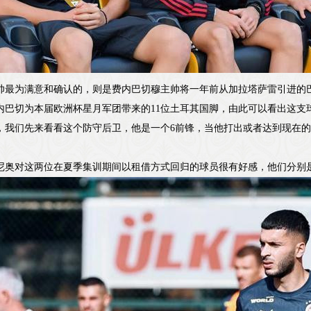
帅最为满意和确认的，则是费内巴切穆主帅将一年前从加拉塔萨雷引进的
内巴切为本届欧洲杯星月军团带来的11位土耳其国脚，由此可以看出这支
，我们先来看看这个防守后卫，他是一个6前锋，当他打出或者达到现在
。
尼奥对这两位在夏季集训期间以租借方式回归的球员很有好感，他们分别是2