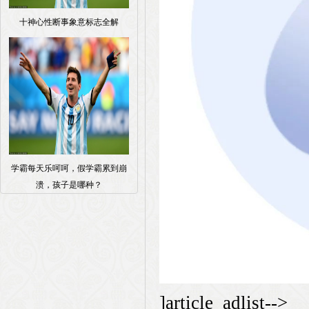
十神心性断事象意标志全解
学霸每天乐呵呵，假学霸累到崩
溃，孩子是哪种？
]article_adlist-->